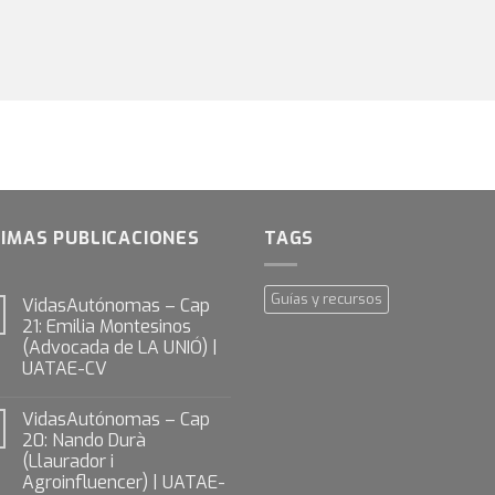
IMAS PUBLICACIONES
TAGS
Guías y recursos
VidasAutónomas – Cap
21: Emilia Montesinos
(Advocada de LA UNIÓ) |
UATAE-CV
VidasAutónomas – Cap
20: Nando Durà
(Llaurador i
Agroinfluencer) | UATAE-