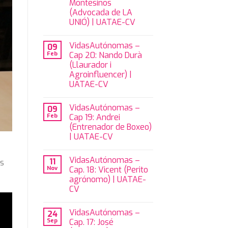
Montesinos
(Advocada de LA
UNIÓ) | UATAE-CV
VidasAutónomas –
09
Feb
Cap 20: Nando Durà
(Llaurador i
Agroinfluencer) |
UATAE-CV
VidasAutónomas –
09
Feb
Cap 19: Andrei
(Entrenador de Boxeo)
| UATAE-CV
VidasAutónomas –
11
es
Nov
Cap. 18: Vicent (Perito
agrónomo) | UATAE-
CV
VidasAutónomas –
24
Sep
Cap. 17: José