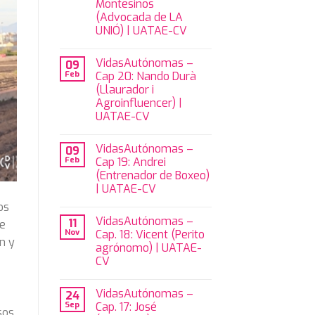
Montesinos
(Advocada de LA
UNIÓ) | UATAE-CV
VidasAutónomas –
09
Feb
Cap 20: Nando Durà
(Llaurador i
Agroinfluencer) |
UATAE-CV
VidasAutónomas –
09
Feb
Cap 19: Andrei
(Entrenador de Boxeo)
| UATAE-CV
os
VidasAutónomas –
11
de
Nov
Cap. 18: Vicent (Perito
n y
agrónomo) | UATAE-
CV
VidasAutónomas –
24
Sep
Cap. 17: José
sos