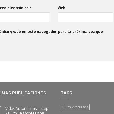
reo electrónico
*
Web
ónico y web en este navegador para la próxima vez que
IMAS PUBLICACIONES
TAGS
Guías y recursos
VidasAutónomas – Cap
21: Emilia Montesinos