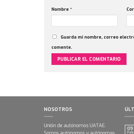
Nombre
*
Cor
Guarda mi nombre, correo electr
comente.
NOSOTROS
ÚLT
Unión de autónomos UATAE.
09
Somos autónomos y autónomas
Feb