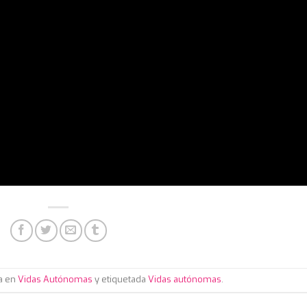
da en
Vidas Autónomas
y etiquetada
Vidas autónomas
.