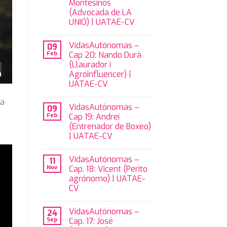
Montesinos
(Advocada de LA
UNIÓ) | UATAE-CV
VidasAutónomas –
09
Feb
Cap 20: Nando Durà
(Llaurador i
Agroinfluencer) |
UATAE-CV
ca
VidasAutónomas –
09
Feb
Cap 19: Andrei
(Entrenador de Boxeo)
| UATAE-CV
VidasAutónomas –
11
Nov
Cap. 18: Vicent (Perito
agrónomo) | UATAE-
CV
VidasAutónomas –
24
Sep
Cap. 17: José