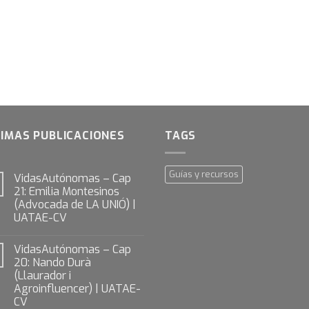
IMAS PUBLICACIONES
TAGS
Guías y recursos
VidasAutónomas – Cap
21: Emilia Montesinos
(Advocada de LA UNIÓ) |
UATAE-CV
VidasAutónomas – Cap
20: Nando Durà
(Llaurador i
Agroinfluencer) | UATAE-
CV