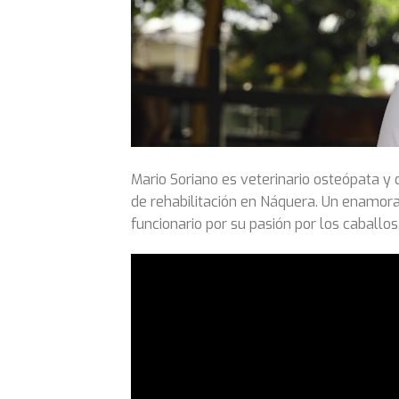
Mario Soriano es veterinario osteópata y 
de rehabilitación en Náquera. Un enamo
funcionario por su pasión por los caballos