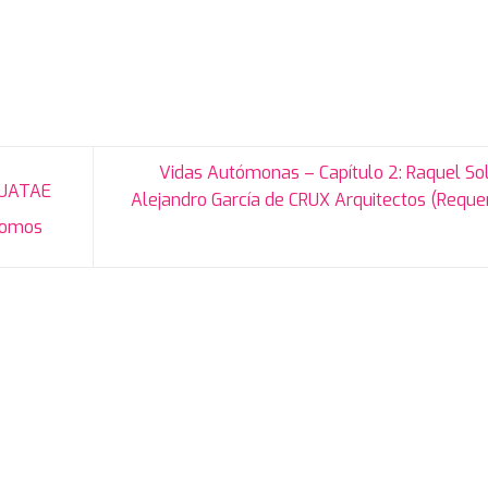
Vidas Autómonas – Capítulo 2: Raquel So
 UATAE
Alejandro García de CRUX Arquitectos (Reque
ónomos