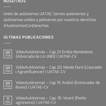
NOSOTROS
Unión de autónomos UATAE. Somos autónomos y
autónomas unidos y peleamos por nuestros derechos
#AutónomosConDerechos
ÚLTIMAS PUBLICACIONES
VidasAutónomas – Cap 21: Emilia Montesinos
09
Feb
(Advocada de LA UNIÓ) | UATAE-CV
VidasAutónomas – Cap 20: Nando Durà (Llaurador
09
Feb
i Agroinfluencer) | UATAE-CV
VidasAutónomas – Cap 19: Andrei (Entrenador de
09
Feb
Boxeo) | UATAE-CV
VidasAutónomas – Cap. 18: Vicent (Perito
11
Nov
agrónomo) | UATAE-CV