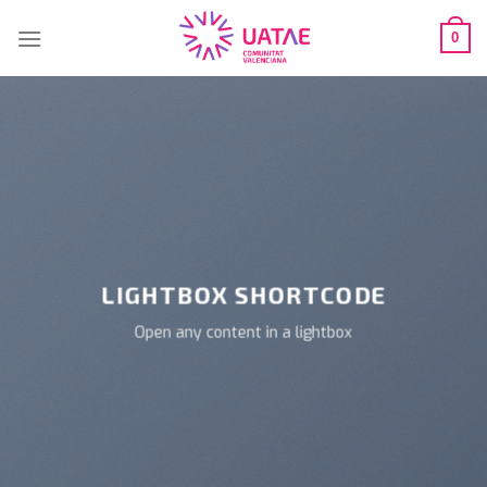
Saltar
al
0
contenido
LIGHTBOX SHORTCODE
Open any content in a lightbox